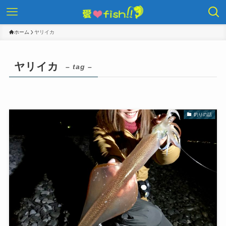
ホーム
ヤリイカ
ヤリイカ
– tag –
釣りの話