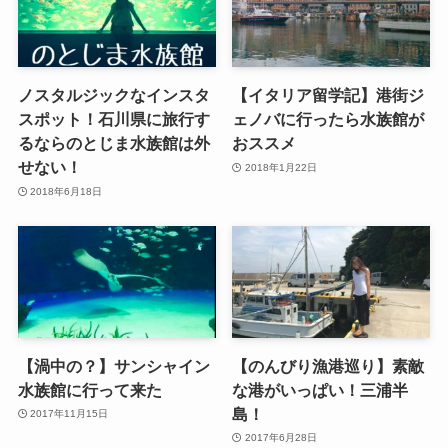
ノスタルジックなインスタ
【イタリア留学記】港街ジ
スポット！石川県に旅行す
ェノバに行ったら水族館が
るならのとじま水族館は外
おススメ
せない！
2018年1月22日
2018年6月18日
【渦中の？】サンシャイン
【のんびり漁港巡り】素敵
水族館に行って来た
な港がいっぱい！三浦半
島！
2017年11月15日
2017年6月28日