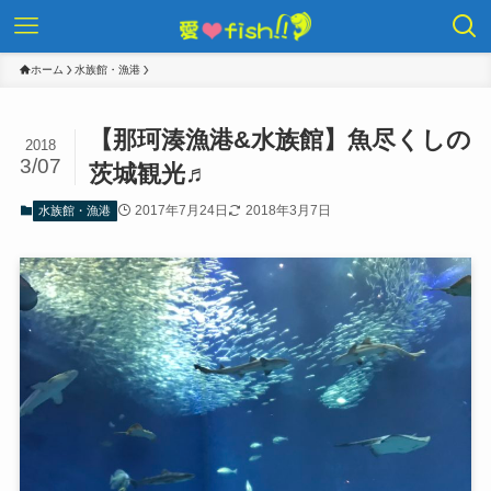
ホーム
水族館・漁港
【那珂湊漁港&水族館】魚尽くしの
2018
3/07
茨城観光♬
2017年7月24日
2018年3月7日
水族館・漁港