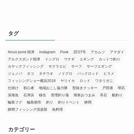
タグ
Arcus pond 焼津
instagram
Pook
ZEST号
アカムツ
アマダイ
アルクスポンド焼津
イシグロ
ウナギ
エギング
カットウ釣り
カヤックフィッシング
サクラエビ
サーフ
サーフエギング
ジェノバ
タコ
タチウオ
ノドグロ
パックロッド
ヒラメ
フィッシングショー横浜2018
ヤリイカ
ロッド
ワタリガニ
仕掛け
初心者
地域おこし協力隊
型抜きクッキー
戸田港
明石
深海魚
石津浜
移住
管理釣り場
簡単おつまみ
耳石
船釣り
輪島フグ
輪島朝市
釣り
釣りイベント
静岡
静岡フィッシング倶楽部
魚料理
カテゴリー