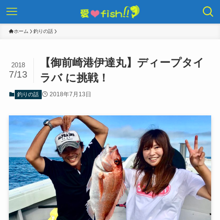
ホーム
釣りの話
【御前崎港伊達丸】ディープタイ
2018
7/13
ラバ に挑戦！
2018年7月13日
釣りの話