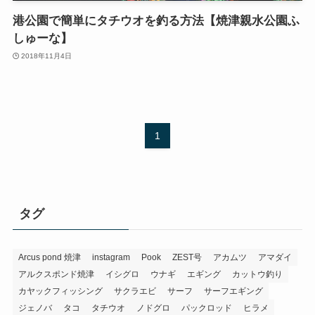
港公園で簡単にタチウオを釣る方法【焼津親水公園ふ
しゅーな】
2018年11月4日
1
タグ
Arcus pond 焼津
instagram
Pook
ZEST号
アカムツ
アマダイ
アルクスポンド焼津
イシグロ
ウナギ
エギング
カットウ釣り
カヤックフィッシング
サクラエビ
サーフ
サーフエギング
ジェノバ
タコ
タチウオ
ノドグロ
パックロッド
ヒラメ