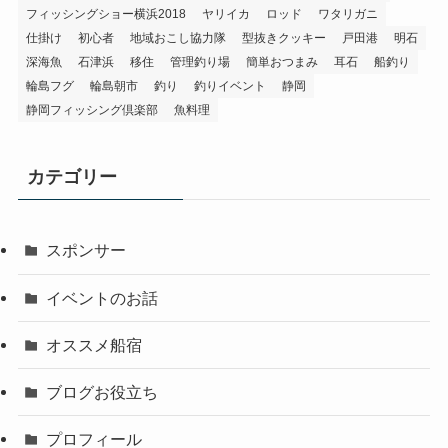
フィッシングショー横浜2018
ヤリイカ
ロッド
ワタリガニ
仕掛け
初心者
地域おこし協力隊
型抜きクッキー
戸田港
明石
深海魚
石津浜
移住
管理釣り場
簡単おつまみ
耳石
船釣り
輪島フグ
輪島朝市
釣り
釣りイベント
静岡
静岡フィッシング倶楽部
魚料理
カテゴリー
スポンサー
イベントのお話
オススメ船宿
ブログお役立ち
プロフィール